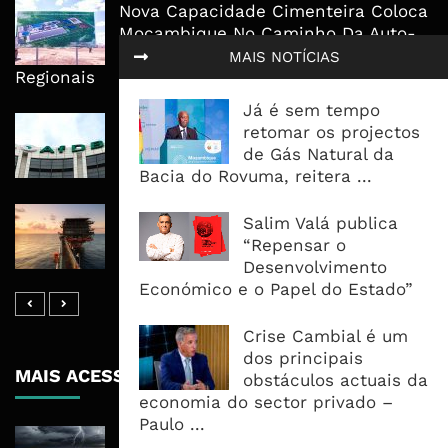
Nova Capacidade Cimenteira Coloca
Moçambique No Caminho Da Auto-
Suficiência E Das Exportações
MAIS NOTÍCIAS
Regionais
Já é sem tempo
AfDB Aprova US$265 Milhões E
retomar os projectos
Acelera Ligação Da Zâmbia Ao
de Gás Natural da
Corredor Do Lobito
Bacia do Rovuma, reitera ...
Rovuma LNG Avança Com Selecção
Salim Valá publica
De Consórcio EPC Antes Da FID De
“Repensar o
2026
Desenvolvimento
Económico e o Papel do Estado”
Crise Cambial é um
dos principais
MAIS ACESSADOS
obstáculos actuais da
economia do sector privado –
Paulo ...
Tempestade Tropical GEZANI Poderá