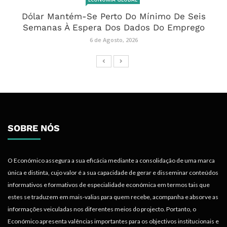
Dólar Mantém-Se Perto Do Mínimo De Seis
Semanas À Espera Dos Dados Do Emprego
6 de Agosto, 2026
SOBRE NÓS
O Económico assegura a sua eficácia mediante a consolidação de uma marca
única e distinta, cujo valor é a sua capacidade de gerar e disseminar conteúdos
informativos e formativos de especialidade económica em termos tais que
estes se traduzem em mais-valias para quem recebe, acompanha e absorve as
informações veiculadas nos diferentes meios do projecto. Portanto, o
Económico apresenta valências importantes para os objectivos institucionais e