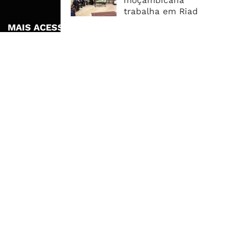
moçambicana
trabalha em Riad
MAIS ACESSADOS
Tempestade Tropical GEZANI Poderá
Afectar Mais De Um Milhão De
Pessoas No Centro E Sul ...
Governo admite nova operadora
para a Mozal após suspensão das
operações
CEO do Standard Bank pede ao
Governo que “saia do caminho” e
facilite os negócios
© Copyright ADVALUE. Todos Direitos Reservados.