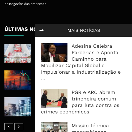
de negócios das empresas.
ÚLTIMAS NOTÍCIAS
MAIS NOTÍCIAS
Adesina Celebra
Moza Banco Regressa Aos Lucros,
Parcerias e Aponta
Mas Crédito A Clientes Recua 7,1%
Caminho para
Mobilizar Capital Global e
Impulsionar a Industrialização e
Petróleo Recua Abaixo Dos 80
...
Dólares Com Avanços Nas
Negociações Sobre Hormuz
PGR e ARC abrem
trincheira comum
Dívida Pública Sobe Para 1,13 Biliões
para luta contra os
De Meticais E Pressão Desloca-Se
crimes económicos
Para O Mercado Interno
Missão técnica