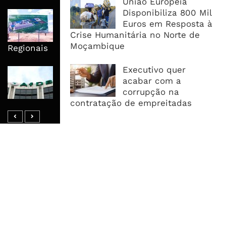
União Europeia
Disponibiliza 800 Mil
Nova Capacidade Cimenteira Coloca
Euros em Resposta à
Moçambique No Caminho Da Auto-
Crise Humanitária no Norte de
Suficiência E Das Exportações
Moçambique
Regionais
Executivo quer
AfDB Aprova US$265 Milhões E
acabar com a
Acelera Ligação Da Zâmbia Ao
corrupção na
Corredor Do Lobito
contratação de empreitadas
MAIS ACESSADOS
Tempestade Tropical GEZANI Poderá
Afectar Mais De Um Milhão De
Pessoas No Centro E Sul ...