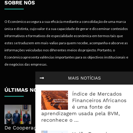
SOBRE NÓS
O Económico assegura a sua eficácia mediante a consolidação de uma marca
única e distinta, cujo valor é a sua capacidade de gerar e disseminar conteúdos
informativos e formativos de especialidade económica em termos tais que
estes se traduzem em mais-valias para quem recebe, acompanha e absorve as
informações veiculadas nos diferentes meios do projecto. Portanto, o
Económico apresenta valências importantes para os objectivos institucionais e
de negócios das empresas.
MAIS NOTÍCIAS
ÚLTIMAS NOTÍCIAS
Índice de Mercados
Financeiros Africanos
é uma fonte de
Moçambique E ECA Colocam
aprendizagem usada pela BVM,
Emprego, Industrialização E
reconhece o ...
Execução No Centro Da Nova Agenda
De Cooperação