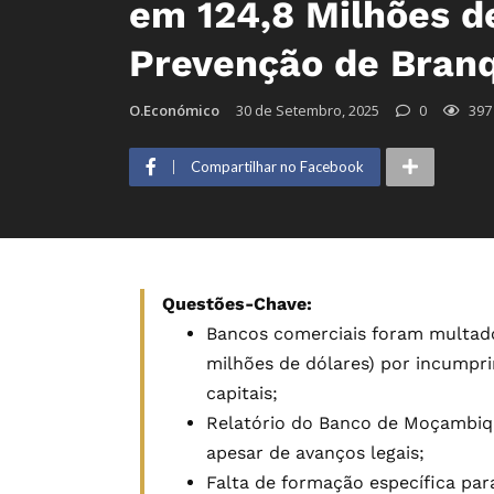
em 124,8 Milhões de
Prevenção de Bran
O.Económico
30 de Setembro, 2025
0
397
Compartilhar no Facebook
Questões-Chave:
Bancos comerciais foram multados
milhões de dólares) por incumpr
capitais;
Relatório do Banco de Moçambique
apesar de avanços legais;
Falta de formação específica par