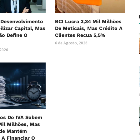
 Desenvolvimento
BCI Lucra 3,34 Mil Milhões
lizar Capital, Mas
De Meticais, Mas Crédito A
ão Define O
Clientes Recua 5,5%
o
6 de Agosto, 2026
 2026
os Do IVA Sobem
Mil Milhões, Mas
de Mantém
 A Financiar O