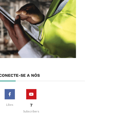
CONECTE-SE A NÓS
7
Likes
Subscribers