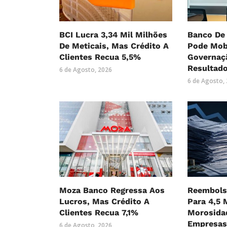
BCI Lucra 3,34 Mil Milhões
Banco De
De Meticais, Mas Crédito A
Pode Mobi
Clientes Recua 5,5%
Governaç
Resultad
6 de Agosto, 2026
6 de Agosto,
Moza Banco Regressa Aos
Reembols
Lucros, Mas Crédito A
Para 4,5 
Clientes Recua 7,1%
Morosida
Empresas
6 de Agosto, 2026