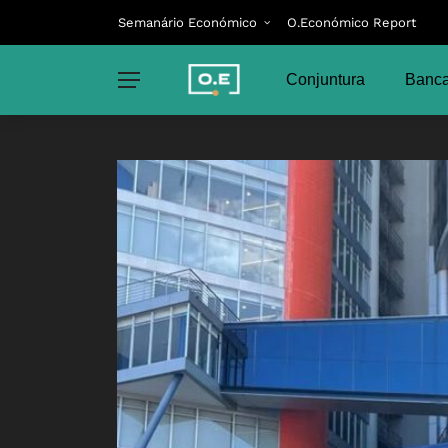
Semanário Económico
O.Económico Report
Conjuntura
Banca