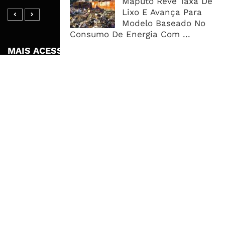
Maputo Revê Taxa De
Lixo E Avança Para
Modelo Baseado No
Consumo De Energia Com ...
MAIS ACESSADOS
Tempestade Tropical GEZANI Poderá
Afectar Mais De Um Milhão De
Pessoas No Centro E Sul ...
Governo admite nova operadora
para a Mozal após suspensão das
operações
CEO do Standard Bank pede ao
Governo que “saia do caminho” e
facilite os negócios