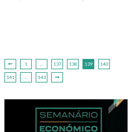
1
…
137
138
139
140
141
…
143