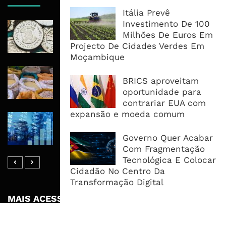
Itália Prevê
Investimento De 100
Economia Moçambicana Procura
Milhões De Euros Em
Recuperar em 2026, Mas Crédito,
Projecto De Cidades Verdes Em
Dívida e Divisas Limitam Aceleração
Moçambique
Commodities Agrícolas Entram Numa
BRICS aproveitam
Nova Fase de Risco Após Meses de
oportunidade para
Oferta Confortável
contrariar EUA com
expansão e moeda comum
Dívida Pública Sobe Para 75,2% do
PIB e Pressão Desloca-se Para o
Governo Quer Acabar
Endividamento Interno
Com Fragmentação
Tecnológica E Colocar
Cidadão No Centro Da
Transformação Digital
MAIS ACESSADOS