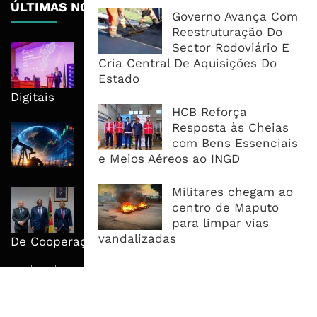
ÚLTIMAS NOTÍCIAS
Governo Avança Com
Reestruturação Do
Sector Rodoviário E
Moçambique Cria Mapa Nacional da
Cria Central De Aquisições Do
Banda Larga Para Orientar
Estado
Investimento e Reduzir Assimetrias
Digitais
HCB Reforça
Resposta às Cheias
Petróleo Recupera Com Hormuz a
com Bens Essenciais
Recolocar Prémio de Risco no
e Meios Aéreos ao INGD
Mercadoetróleo
Militares chegam ao
Moçambique E ECA Colocam
centro de Maputo
Emprego, Industrialização E
para limpar vias
Execução No Centro Da Nova Agenda
vandalizadas
De Cooperação