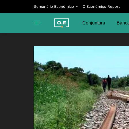
Semanário Económico
O.Económico Report
Conjuntura
Banca