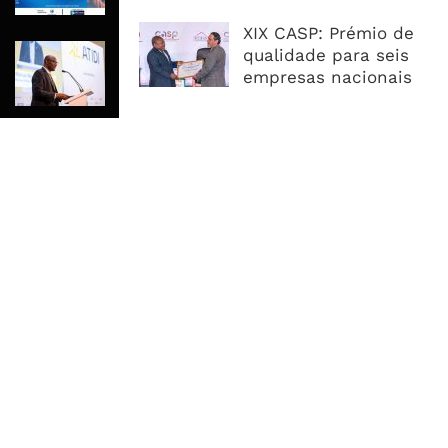
No Centro Da Agenda Turística
XIX CASP: Prémio de
ATIDI Quer Duplicar Capital E Elevar
qualidade para seis
Garantias Para US$20 Mil Milhões
empresas nacionais
Por Ano
MAIS ACESSADOS
Tempestade Tropical GEZANI Poderá
Afectar Mais De Um Milhão De
Pessoas No Centro E Sul ...
Governo admite nova operadora
para a Mozal após suspensão das
operações