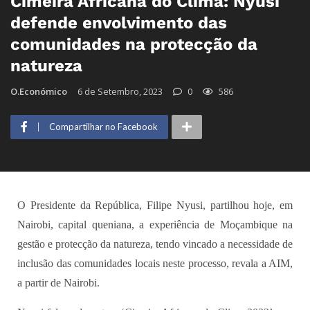
Cimeira Africana do Clima: Nyusi
defende envolvimento das
comunidades na protecção da
natureza
O.Económico
6 de Setembro, 2023
0
586
Compartilhar no Facebook
O Presidente da República, Filipe Nyusi, partilhou hoje, em
Nairobi, capital queniana, a experiência de Moçambique na
gestão e protecção da natureza, tendo vincado a necessidade de
inclusão das comunidades locais neste processo, revala a AIM,
a partir de Nairobi.