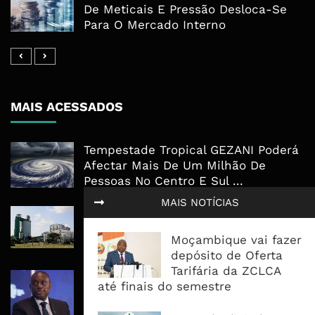
De Meticais E Pressão Desloca-Se
Para O Mercado Interno
MAIS ACESSADOS
Tempestade Tropical GEZANI Poderá
Afectar Mais De Um Milhão De
Pessoas No Centro E Sul ...
MAIS NOTÍCIAS
Governo admite nova operadora
para a Mozal após suspensão das
Moçambique vai fazer
operações
depósito de Oferta
Tarifária da ZCLCA
CEO do Standard Bank pede ao
até finais do semestre
Governo que “saia do caminho” e
facilite os negócios