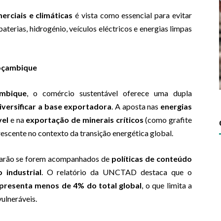
erciais e climáticas
é vista como essencial para evitar
terias, hidrogénio, veículos eléctricos e energias limpas
Moçambique
mbique
, o comércio sustentável oferece uma dupla
iversificar a base exportadora
. A aposta nas
energias
vel
e na
exportação de minerais críticos
(como grafite
crescente no contexto da transição energética global.
izarão se forem acompanhados de
políticas de conteúdo
 industrial
. O relatório da UNCTAD destaca que o
epresenta menos de 4% do total global
, o que limita a
ulneráveis.