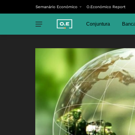
Semanário Económico
O.Económico Report
Conjuntura
Banca