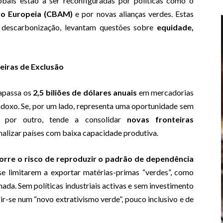
obais estão a ser reconfiguradas por políticas como o
ão Europeia (CBAM)
e por novas alianças verdes. Estas
a descarbonização, levantam questões sobre
equidade,
eiras de Exclusão
rapassa os
2,5 biliões de dólares anuais
em mercadorias
adoxo. Se, por um lado, representa uma oportunidade sem
s, por outro, tende a consolidar
novas fronteiras
lizar países com baixa capacidade produtiva.
orre o risco de reproduzir o padrão de dependência
se limitarem a exportar matérias-primas “verdes”, como
rmada. Sem políticas industriais activas e sem investimento
ir-se num “novo extrativismo verde”, pouco inclusivo e de