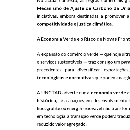
No actual contexto, as regras comerciais gl
Mecanismo de Ajuste de Carbono da Uni
iniciativas, embora destinadas a promover 
competitividade e justiça climática
.
A Economia Verde e o Risco de Novas Front
A expansão do comércio verde — que hoje ult
e serviços sustentáveis — traz consigo um par
precedentes para diversificar exportaçõe
tecnológicas e normativas
que podem margina
A UNCTAD adverte que
a economia verde c
histórica
, se as nações em desenvolvimento 
lítio, grafite ou energia renovável não transfo
em tecnologia, a transição verde poderá traduz
reduzido valor agregado.