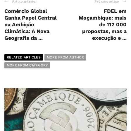
Artigo anterior
Próximo artigo
Comércio Global
FDEL em
Ganha Papel Central
Moçambique: mais
na Ambição
de 112 000
Climática: A Nova
propostas, mas a
Geografia da ...
execução e ...
RELATED ARTICLES
MORE FROM AUTHOR
MORE FROM CATEGORY