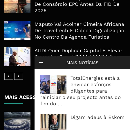
De Consórcio EPC Antes Da FID De
2026
Maputo Vai Acolher Cimeira Africana
De Traveltech E Coloca Digitalização
No Centro Da Agenda Turística
ATIDI Quer Duplicar Capital E Elevar
Garantias Para US$20 Mil Milhões
MAIS NOTÍCIAS
Por Ano
TotalEnergies está a
envidar esforços
diligentes para
MAIS ACESSADOS
reiniciar o seu projecto antes do
fim do ...
Tempestade Tropical GEZANI Poderá
Digam adeus à Eskom
Afectar Mais De Um Milhão De
Pessoas No Centro E Sul ...