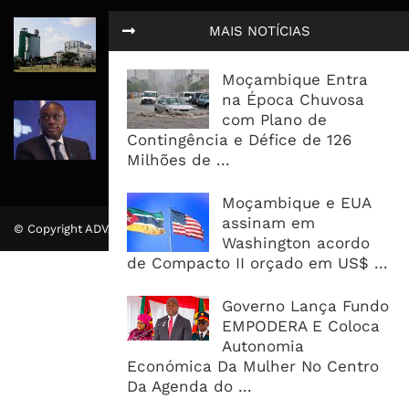
Governo admite nova operadora
MAIS NOTÍCIAS
para a Mozal após suspensão das
operações
Moçambique Entra
na Época Chuvosa
CEO do Standard Bank pede ao
com Plano de
Governo que “saia do caminho” e
Contingência e Défice de 126
facilite os negócios
Milhões de ...
Moçambique e EUA
assinam em
© Copyright ADVALUE. Todos Direitos Reservados.
Washington acordo
de Compacto II orçado em US$ ...
Governo Lança Fundo
EMPODERA E Coloca
Autonomia
Económica Da Mulher No Centro
Da Agenda do ...