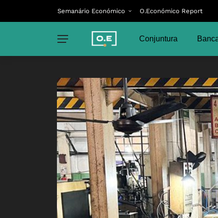
Semanário Económico
O.Económico Report
Conjuntura
Banca