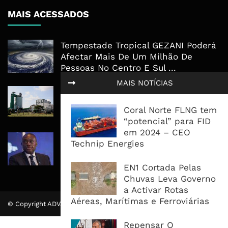
MAIS ACESSADOS
Tempestade Tropical GEZANI Poderá
Afectar Mais De Um Milhão De
Pessoas No Centro E Sul ...
MAIS NOTÍCIAS
Governo admite nova operadora
para a Mozal após suspensão das
Coral Norte FLNG tem
operações
“potencial” para FID
em 2024 – CEO
CEO do Standard Bank pede ao
Technip Energies
Governo que “saia do caminho” e
facilite os negócios
EN1 Cortada Pelas
Chuvas Leva Governo
a Activar Rotas
Aéreas, Marítimas e Ferroviárias
© Copyright ADVALUE. Todos Direitos Reservados.
Repensar O