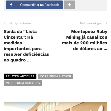
Compartilhar no Facebook
Artigo anterior
Próximo artigo
Saída da “Lista
Montepuez Ruby
Cinzenta”: Há
Mining já canalizou
medidas
mais de 200 milhões
importantes para
de dólares ao ...
resolver deficiências
no quadro ...
RELATED ARTICLES
MORE FROM AUTHOR
MORE FROM CATEGORY