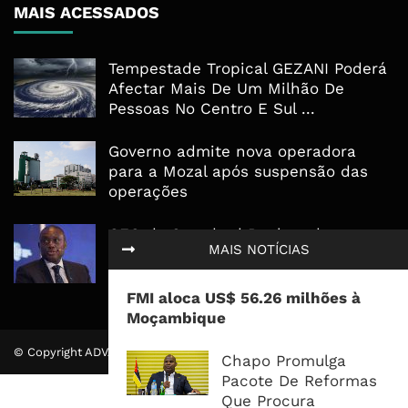
MAIS ACESSADOS
Tempestade Tropical GEZANI Poderá
Afectar Mais De Um Milhão De
Pessoas No Centro E Sul ...
Governo admite nova operadora
para a Mozal após suspensão das
operações
CEO do Standard Bank pede ao
MAIS NOTÍCIAS
Governo que “saia do caminho” e
facilite os negócios
FMI aloca US$ 56.26 milhões à
Moçambique
© Copyright ADVALUE. Todos Direitos Reservados.
Chapo Promulga
Pacote De Reformas
Que Procura