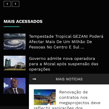
MAIS ACESSADOS
Tempestade Tropical GEZANI Poderá
Afectar Mais De Um Milhão De
Pessoas No Centro E Sul ...
Governo admite nova operadora
para a Mozal após suspensão das
operações
MAIS NOTÍCIAS
CEO do Standard Bank pede ao
Governo que “saia do caminho” e
facilite os negócios
Renovação de
contratos nos
megaprojectos deve
reflectir aspirações dos