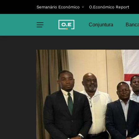
Semanário Económico
O.Económico Report
Conjuntura
Banca