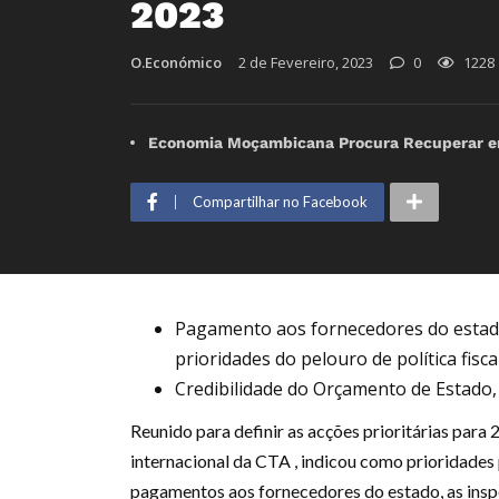
2023
O.Económico
2 de Fevereiro, 2023
0
1228
Economia Moçambicana Procura Recuperar em 
Compartilhar no Facebook
Pagamento aos fornecedores do estado, 
prioridades do pelouro de política fisca
Credibilidade do Orçamento de Estad
Reunido para definir as acções prioritárias para 
internacional da CTA , indicou como prioridades 
pagamentos aos fornecedores do estado, as inspec