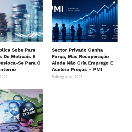
blica Sobe Para
Sector Privado Ganha
es De Meticais E
Força, Mas Recuperação
Desloca-Se Para O
Ainda Não Cria Emprego E
Interno
Acelera Preços – PMI
 2026
5 de Agosto, 2026