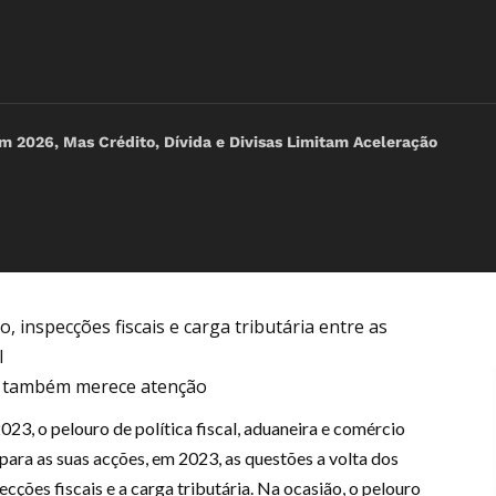
2026, Mas Crédito, Dívida e Divisas Limitam Aceleração
inspecções fiscais e carga tributária entre as
l
o, também merece atenção
2023, o pelouro de política fiscal, aduaneira e comércio
para as suas acções, em 2023, as questões a volta dos
ções fiscais e a carga tributária. Na ocasião, o pelouro