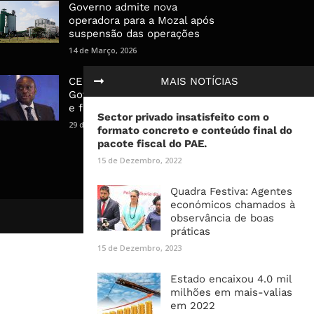
Governo admite nova
operadora para a Mozal após
suspensão das operações
14 de Março, 2026
MAIS NOTÍCIAS
CEO do Standard Bank pede ao
Governo que “saia do caminho”
e facilite os negócios
Sector privado insatisfeito
com o
29 de Janeiro, 2025
formato concreto e conteúdo final do
pacote fiscal do PAE.
15 de Dezembro, 2022
Quadra Festiva: Agentes
económicos chamados à
observância de boas
práticas
15 de Dezembro, 2023
Estado encaixou 4.0 mil
milhões em mais-valias
em 2022