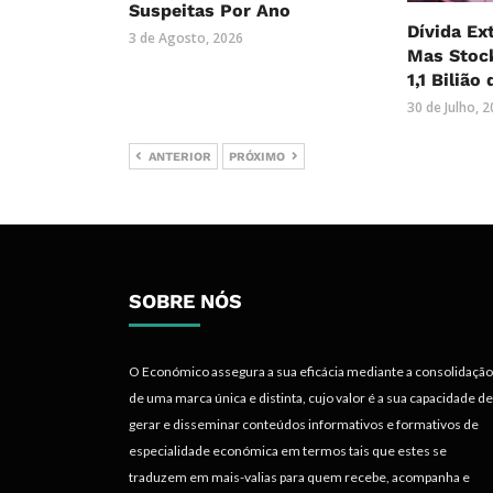
Suspeitas Por Ano
Dívida Ex
3 de Agosto, 2026
Mas Stock
1,1 Bilião
30 de Julho, 
ANTERIOR
PRÓXIMO
SOBRE NÓS
O Económico assegura a sua eficácia mediante a consolidação
de uma marca única e distinta, cujo valor é a sua capacidade de
gerar e disseminar conteúdos informativos e formativos de
especialidade económica em termos tais que estes se
traduzem em mais-valias para quem recebe, acompanha e