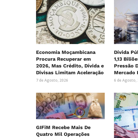
Economia Moçambicana
Dívida Pú
Procura Recuperar em
1,13 Biliõ
2026, Mas Crédito, Dívida e
Pressão 
Divisas Limitam Aceleração
Mercado 
7 de Agosto, 2026
6 de Agosto,
GIFiM Recebe Mais De
Quatro Mil Operações