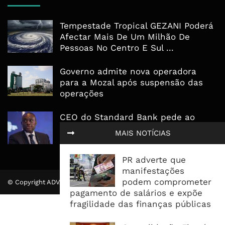
Tempestade Tropical GEZANI Poderá
Afectar Mais De Um Milhão De
Pessoas No Centro E Sul ...
Governo admite nova operadora
para a Mozal após suspensão das
operações
CEO do Standard Bank pede ao
Governo que “saia do caminho” e
MAIS NOTÍCIAS
facilite os negócios
PR adverte que
manifestações
podem comprometer
© Copyright ADVALUE. Todos Direitos Reservados.
pagamento de salários e expõe
fragilidade das finanças públicas