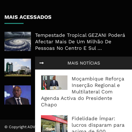
MAIS ACESSADOS
Tempestade Tropical GEZANI Poderá
Afectar Mais De Um Milhão De
Pessoas No Centro E Sul ...
Governo admite nova operadora
MAIS NOTÍCIAS
para a Mozal após suspensão das
operações
Moçambique Reforça
Inserção Regional e
CEO do Standard Bank pede ao
Multilateral Com
Governo que “saia do caminho” e
Agenda Activa do Presidente
facilite os negócios
Chapo
Fidelidade Ímpar:
lucros disparam para
© Copyright ADVALUE. Todos Direitos Reservados.
acima de 500