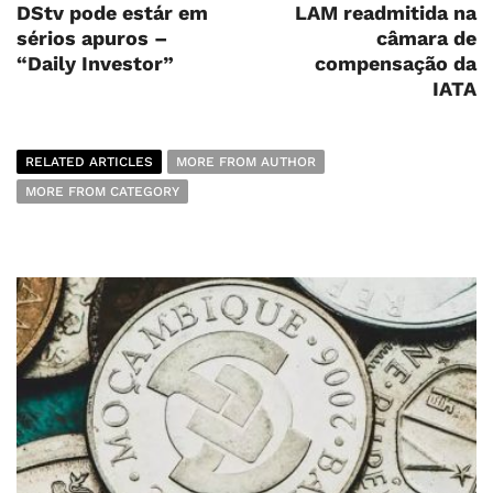
DStv pode estár em
LAM readmitida na
sérios apuros –
câmara de
“Daily Investor”
compensação da
IATA
RELATED ARTICLES
MORE FROM AUTHOR
MORE FROM CATEGORY