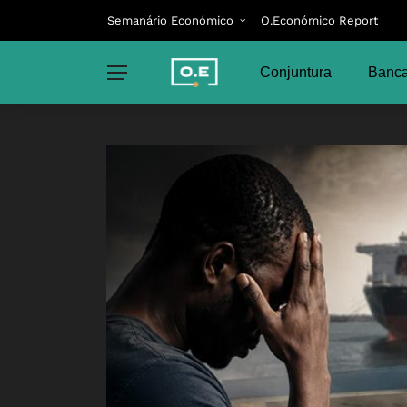
Semanário Económico
O.Económico Report
Conjuntura
Banca