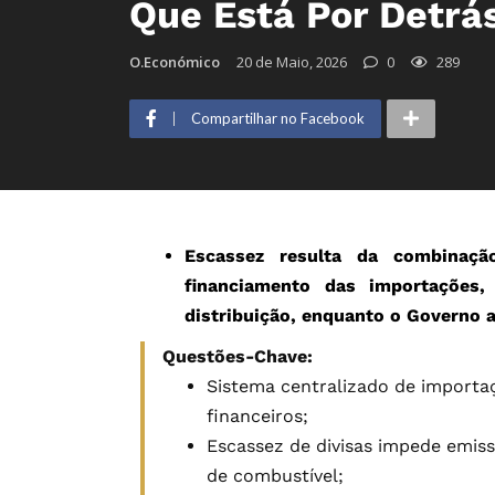
Que Está Por Detrá
O.Económico
20 de Maio, 2026
0
289
Compartilhar no Facebook
Escassez resulta da combinação
financiamento das importações, 
distribuição, enquanto o Governo ad
Questões-Chave:
Sistema centralizado de importa
financeiros;
Escassez de divisas impede emiss
de combustível;