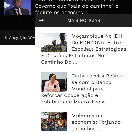
Governo que “saia do caminho” e
facilite os negócios
MAIS NOTÍCIAS
Moçambique No IDH
© Copyright ADVALUE. Todos Direitos Reservados.
Do RDH 2025: Entre
Escolhas Estratégicas
E Desafios Estruturais No
Caminho Do ...
Carla Loveira Reúne-
se com o Banco
Mundial para
Reforçar Cooperação e
Estabilidade Macro-Fiscal
Mulheres na
economia: Forjando
caminhos e