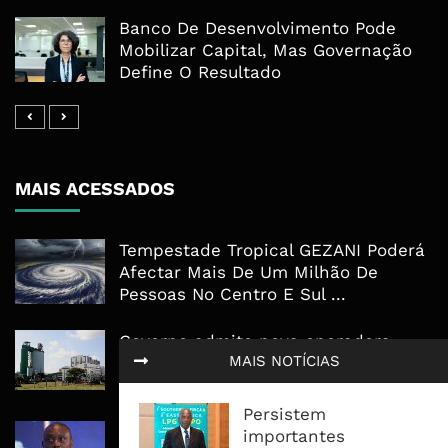
Banco De Desenvolvimento Pode
Mobilizar Capital, Mas Governação
Define O Resultado
MAIS ACESSADOS
Tempestade Tropical GEZANI Poderá
Afectar Mais De Um Milhão De
Pessoas No Centro E Sul ...
Governo admite nova operadora
MAIS NOTÍCIAS
para a Mozal após suspensão das
operações
Persistem
CEO do Standard Bank pede ao
importantes