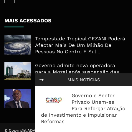
MAIS ACESSADOS
Tempestade Tropical GEZANI Poderá
Afectar Mais De Um Milhão De
Pessoas No Centro E Sul ...
Governo admite nova operadora
para a Mozal após suspensão das
operações
MAIS NOTÍCIAS
CEO do Standard Bank pede ao
Governo e Sector
Governo que “saia do caminho” e
Privado Unem-se
facilite os negócios
Para Reforçar Atraç̧ão
de Investimento e Impulsionar
Reformas
© Copyright ADVALUE. Todos Direitos Reservados.