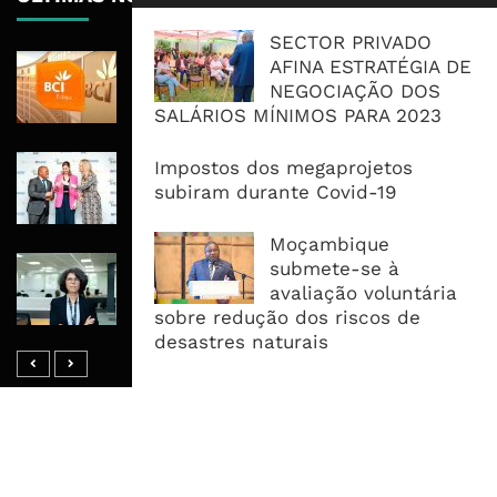
SECTOR PRIVADO
BCI Lucra 3,34 Mil Milhões De
AFINA ESTRATÉGIA DE
Meticais, Mas Crédito A Clientes
NEGOCIAÇÃO DOS
Recua 5,5%
SALÁRIOS MÍNIMOS PARA 2023
RAIZ Arranca Com 4 Milhões De
Impostos dos megaprojetos
Libras Para Criar Novas Soluções De
subiram durante Covid-19
Financiamento Às PME
Moçambique
Banco De Desenvolvimento Pode
submete-se à
Mobilizar Capital, Mas Governação
avaliação voluntária
Define O Resultado
sobre redução dos riscos de
desastres naturais
MAIS ACESSADOS