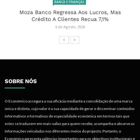
ENERGIA E MINERAÇÃO
Areias Pesadas De Chibuto: Mais De 100 Mil
Toneladas Retidas Após Três Meses De
Paralisação
6 de Agosto, 2026
ECONOMIA GLOBAL
Estados Unidos Reembolsam 100 Mil Milhões
De Dólares Em Tarifas Consideradas Ilegais
6 de Agosto, 2026
BANCA E FINANÇAS
Moza Banco Regressa Aos Lucros, Mas
Crédito A Clientes Recua 7,1%
6 de Agosto, 2026