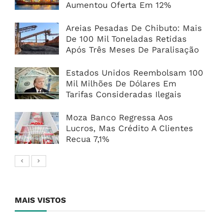
7
Likes
Subscribers
ECONOMIA GLOBAL
África Subsaariana Exportou 28,8
Milhões De Toneladas De LNG E
Aumentou Oferta Em 12%
Areias Pesadas De Chibuto: Mais
De 100 Mil Toneladas Retidas
Após Três Meses De Paralisação
Estados Unidos Reembolsam 100