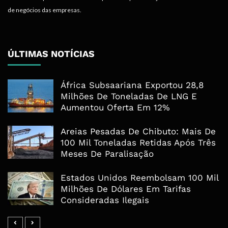
SOBRE NÓS
O Económico assegura a sua eficácia mediante a consolidação de uma marca
única e distinta, cujo valor é a sua capacidade de gerar e disseminar conteúdos
informativos e formativos de especialidade económica em termos tais que
estes se traduzem em mais-valias para quem recebe, acompanha e absorve as
informações veiculadas nos diferentes meios do projecto. Portanto, o
Económico apresenta valências importantes para os objectivos institucionais e
de negócios das empresas.
ÚLTIMAS NOTÍCIAS