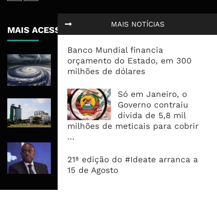
África Subsaariana Exportou 28,8
Milhões De Toneladas De LNG E
MAIS NOTÍCIAS
Aumentou Oferta Em 12%
Banco Mundial financia
Areias Pesadas De Chibuto: Mais De
orçamento do Estado, em 300
100 Mil Toneladas Retidas Após Três
milhões de dólares
Meses De Paralisação
Só em Janeiro, o
Estados Unidos Reembolsam 100 Mil
Governo contraiu
Milhões De Dólares Em Tarifas
dívida de 5,8 mil
Consideradas Ilegais
milhões de meticais para cobrir
...
21ª edição do #Ideate arranca a
15 de Agosto
MAIS ACESSADOS
Tempestade Tropical GEZANI Poderá
Afectar Mais De Um Milhão De