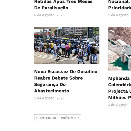
Retidas Após Três Meses
Nacional
De Paralisação
Prioridad
6 de Agosto, 2026
5 de Agosto,
Nova Escassez De Gasolina
Reabre Debate Sobre
Mphanda 
Segurança Do
Calendári
Abastecimento
Projecta 
Milhões P
5 de Agosto, 2026
4 de Agosto,
ANTERIOR
PRÓXIMO