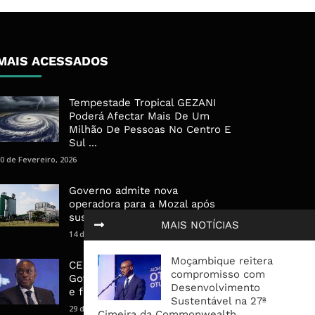
MAIS ACESSADOS
Tempestade Tropical GEZANI
Poderá Afectar Mais De Um
Milhão De Pessoas No Centro E
Sul ...
0 de Fevereiro, 2026
Governo admite nova
operadora para a Mozal após
suspensão das operações
MAIS NOTÍCIAS
14 de Março, 2026
Moçambique reitera
CEO do Standard Bank pede ao
compromisso com
Governo que “saia do caminho”
Desenvolvimento
e facilite os negócios
Sustentável na 27ª
29 de Janeiro, 2025
Cimeira da Commonwealth