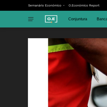
Semanário Económico
O.Económico Report
Conjuntura
Banca