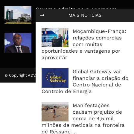
Governo admite nova operadora
MAIS NOTÍCIAS
para a Mozal após suspensão das
operações
Moçambique-França:
CEO do Standard Bank pede ao
relações comercias
Governo que “saia do caminho” e
com muitas
facilite os negócios
oportunidades e vantagens por
aproveitar
Global Gateway vai
© Copyright ADVALUE. Todos Direitos Reservados.
financiar a criação do
Centro Nacional de
Controlo de Energia
Manifestações
causam prejuízo de
cerca de 4,5 mil
milhões de meticais na fronteira
de Ressano ...