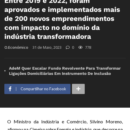
Entre 2019 e 2022, foram
aprovados e implementados mais
de 200 novos empreendimentos
com impacto no domínio da
indústria transformadora
O.Económico
31 de Maio, 2023
0
778
AdeM Quer Escalar Fundo Revolvente Para Transformar
Ligações Domiciliárias Em Instrumento De Inclusão
Compartilhar no Facebook
O Ministro da Indústria e Comércio, Silvino Moreno,
afirmou na
Cimeira sobre Energia e indústria
, que decorre na