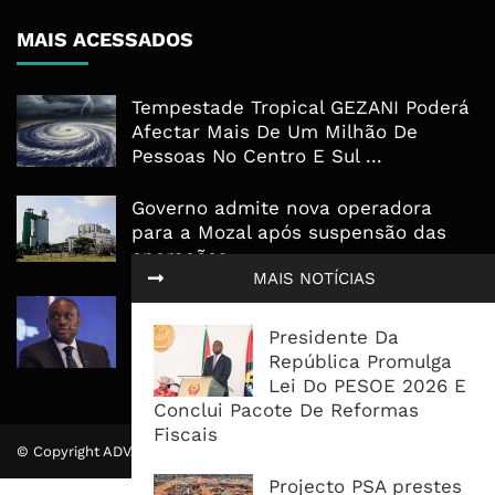
MAIS ACESSADOS
Tempestade Tropical GEZANI Poderá
Afectar Mais De Um Milhão De
Pessoas No Centro E Sul ...
Governo admite nova operadora
para a Mozal após suspensão das
operações
MAIS NOTÍCIAS
CEO do Standard Bank pede ao
Governo que “saia do caminho” e
Presidente Da
facilite os negócios
República Promulga
Lei Do PESOE 2026 E
Conclui Pacote De Reformas
Fiscais
© Copyright ADVALUE. Todos Direitos Reservados.
Projecto PSA prestes