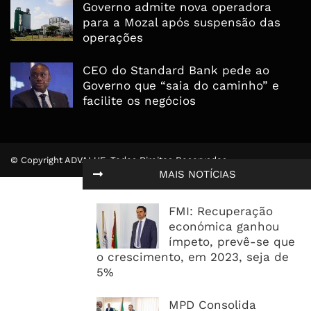
Governo admite nova operadora
para a Mozal após suspensão das
operações
CEO do Standard Bank pede ao
Governo que “saia do caminho” e
facilite os negócios
© Copyright ADVALUE. Todos Direitos Reservados.
MAIS NOTÍCIAS
FMI: Recuperação
económica ganhou
ímpeto, prevê-se que
o crescimento, em 2023, seja de
5%
MPD Consolida