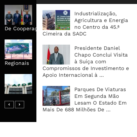
Moçambique E ECA Colocam
Industrialização,
Emprego, Industrialização E
Agricultura e Energia
Execução No Centro Da Nova Agenda
no Centro da 45.ª
De Cooperação
Cimeira da SADC
Nova Capacidade Cimenteira Coloca
Presidente Daniel
Moçambique No Caminho Da Auto-
Chapo Conclui Visita
Suficiência E Das Exportações
à Suíça com
Regionais
Compromissos de Investimento e
Apoio Internacional à ...
AfDB Aprova US$265 Milhões E
Acelera Ligação Da Zâmbia Ao
Parques De Viaturas
Corredor Do Lobito
Em Segunda Mão
Lesam O Estado Em
Mais De 688 Milhões De ...
MAIS ACESSADOS