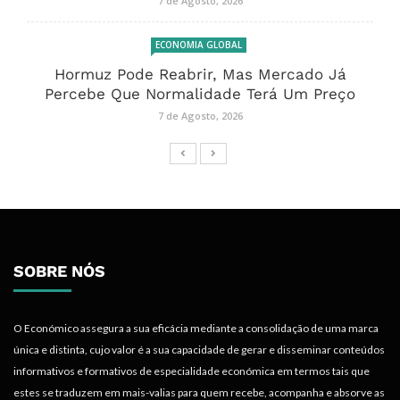
7 de Agosto, 2026
ECONOMIA GLOBAL
Hormuz Pode Reabrir, Mas Mercado Já
Percebe Que Normalidade Terá Um Preço
7 de Agosto, 2026
SOBRE NÓS
O Económico assegura a sua eficácia mediante a consolidação de uma marca
única e distinta, cujo valor é a sua capacidade de gerar e disseminar conteúdos
informativos e formativos de especialidade económica em termos tais que
estes se traduzem em mais-valias para quem recebe, acompanha e absorve as