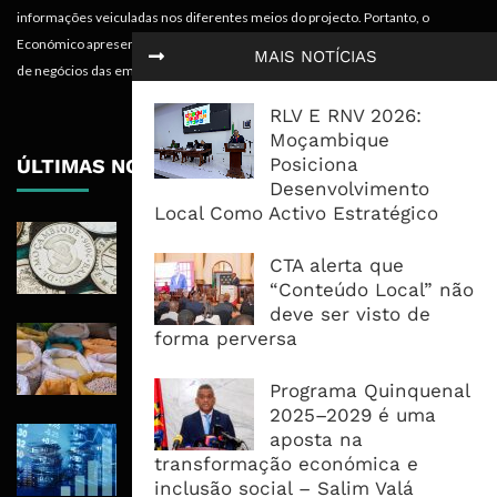
informações veiculadas nos diferentes meios do projecto. Portanto, o
Económico apresenta valências importantes para os objectivos institucionais e
MAIS NOTÍCIAS
de negócios das empresas.
RLV E RNV 2026:
Moçambique
Posiciona
ÚLTIMAS NOTÍCIAS
Desenvolvimento
Local Como Activo Estratégico
Economia Moçambicana Procura
Recuperar em 2026, Mas Crédito,
CTA alerta que
Dívida e Divisas Limitam Aceleração
“Conteúdo Local” não
deve ser visto de
Commodities Agrícolas Entram Numa
forma perversa
Nova Fase de Risco Após Meses de
Oferta Confortável
Programa Quinquenal
2025–2029 é uma
Dívida Pública Sobe Para 75,2% do
aposta na
PIB e Pressão Desloca-se Para o
transformação económica e
Endividamento Interno
inclusão social – Salim Valá