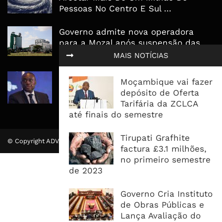
Pessoas No Centro E Sul ...
Governo admite nova operadora
para a Mozal após suspensão das
operações
MAIS NOTÍCIAS
CEO do Standard Bank pede ao
Moçambique vai fazer
Governo que “saia do caminho” e
depósito de Oferta
facilite os negócios
Tarifária da ZCLCA
até finais do semestre
Tirupati Grafhite
© Copyright ADVALUE. Todos Direitos Reservados.
factura £3.1 milhões,
no primeiro semestre
de 2023
Governo Cria Instituto
de Obras Públicas e
Lança Avaliação do