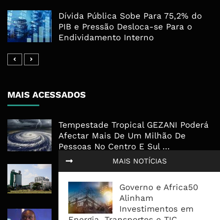
Dívida Pública Sobe Para 75,2% do
PIB e Pressão Desloca-se Para o
Endividamento Interno
MAIS ACESSADOS
Tempestade Tropical GEZANI Poderá
Afectar Mais De Um Milhão De
Pessoas No Centro E Sul ...
MAIS NOTÍCIAS
Governo admite nova operadora
para a Mozal após suspensão das
Governo e Africa50
operações
Alinham
Investimentos em
CEO do Standard Bank pede ao
Energia, Transportes e TIC