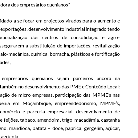
vadora dos empresários quenianos”
idado a se focar em projectos virados para o aumento e
s exportações, desenvolvimento industrial integrado tendo
ionalização dos centros de consolidação e agro-
assegurarem a substituição de importações, revitalização
talo-mecânica, química, borracha, plásticos e fortificação
ades,
empresários quenianos sejam parceiros âncora na
s também no desenvolvimento das PME e Conteúdo Local:
ubação de micro empresas, participação das MPME’s nas
Quénia em Moçambique, empreendedorismo, MPME’s,
o comércio e parceria empresarial, desenvolvimento de
de feijões, tabaco, amendoim, trigo, macadâmia, castanha
eno, mandioca, batata – doce, paprica, gergelim, açúcar,
 agrícola.