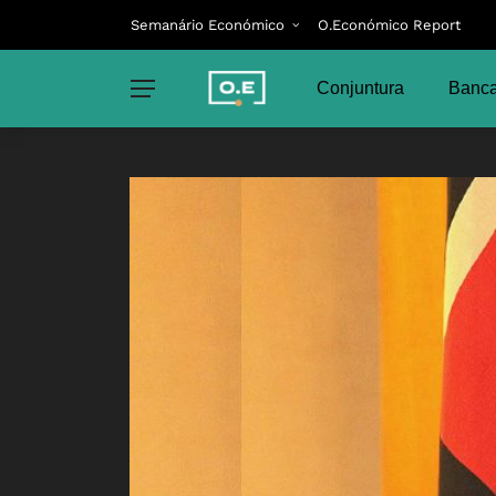
Semanário Económico
O.Económico Report
Conjuntura
Banca