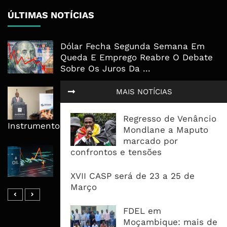
ÚLTIMAS NOTÍCIAS
Dólar Fecha Segunda Semana Em
Queda E Emprego Reabre O Debate
Sobre Os Juros Da ...
AdeM Quer Escalar Fundo
MAIS NOTÍCIAS
Revolvente Para Transformar
Ligações Domiciliárias Em
Regresso de Venâncio
Instrumento De Inclusão
Mondlane a Maputo
marcado por
Petróleo Fecha Semana Em Forte
confrontos e tensões
Queda, Mas Hormuz Mantém O
Mercado Longe Da Normalidade
XVII CASP será de 23 a 25 de
Março
FDEL em
Moçambique: mais de