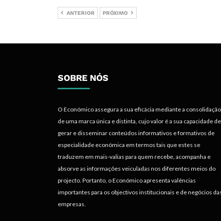
ANTERIOR
PRÓXIMO
SOBRE NÓS
O Económico assegura a sua eficácia mediante a consolidação
de uma marca única e distinta, cujo valor é a sua capacidade de
gerar e disseminar conteúdos informativos e formativos de
especialidade económica em termos tais que estes se
traduzem em mais-valias para quem recebe, acompanha e
absorve as informações veiculadas nos diferentes meios do
projecto. Portanto, o Económico apresenta valências
importantes para os objectivos institucionais e de negócios da
empresas.