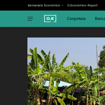
Semanário Económico
O.Económico Report
Conjuntura
Banca