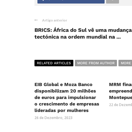
Artigo anterior
BRICS: África do Sul vê uma mudança
tectónica na ordem mundial na ...
RELATED ARTICLES
MORE FROM AUTHOR
MORE
EIB Global e Moza Banco
MRM fina
disponibilizam 20 milhões
empreend
de euros para impulsionar
Montepu
o crescimento de empresas
22 de Dezemb
lideradas por mulheres
26 de Dezembro, 2023