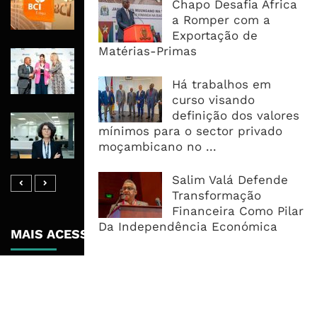
Chapo Desafia África
Meticais, Mas Crédito A Clientes
a Romper com a
Recua 5,5%
Exportação de
Matérias-Primas
RAIZ Arranca Com 4 Milhões De
Libras Para Criar Novas Soluções De
Há trabalhos em
Financiamento Às PME
curso visando
definição dos valores
Banco De Desenvolvimento Pode
mínimos para o sector privado
Mobilizar Capital, Mas Governação
moçambicano no ...
Define O Resultado
Salim Valá Defende
Transformação
Financeira Como Pilar
Da Independência Económica
MAIS ACESSADOS
Tempestade Tropical GEZANI Poderá
Afectar Mais De Um Milhão De
Pessoas No Centro E Sul ...