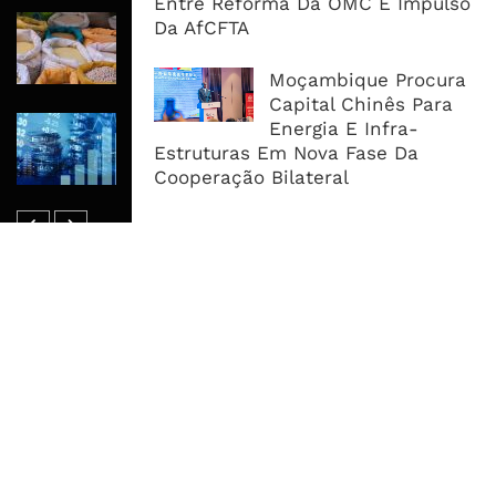
Entre Reforma Da OMC E Impulso
Commodities Agrícolas Entram Numa
Da AfCFTA
Nova Fase de Risco Após Meses de
Oferta Confortável
Moçambique Procura
Capital Chinês Para
Dívida Pública Sobe Para 75,2% do
Energia E Infra-
PIB e Pressão Desloca-se Para o
Estruturas Em Nova Fase Da
Endividamento Interno
Cooperação Bilateral
MAIS ACESSADOS
Tempestade Tropical GEZANI Poderá
Afectar Mais De Um Milhão De
Pessoas No Centro E Sul ...
Governo admite nova operadora