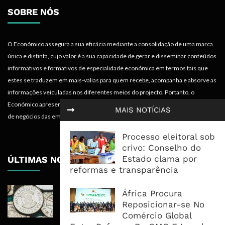
SOBRE NÓS
O Económico assegura a sua eficácia mediante a consolidação de uma marca
única e distinta, cujo valor é a sua capacidade de gerar e disseminar conteúdos
informativos e formativos de especialidade económica em termos tais que
estes se traduzem em mais-valias para quem recebe, acompanha e absorve as
informações veiculadas nos diferentes meios do projecto. Portanto, o
Económico apresenta valências importantes para os objectivos institucionais e
MAIS NOTÍCIAS
de negócios das empresas.
Processo eleitoral sob
crivo: Conselho do
Estado clama por
ÚLTIMAS NOTÍCIAS
reformas e transparência
Economia Moçambicana Procura
África Procura
Recuperar em 2026, Mas Crédito,
Reposicionar-se No
Dívida e Divisas Limitam Aceleração
Comércio Global