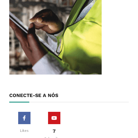
CONECTE-SE A NÓS
7
Likes