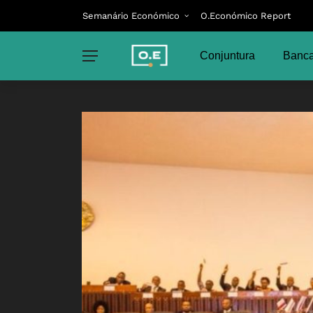
Semanário Económico
O.Económico Report
Conjuntura
Banca