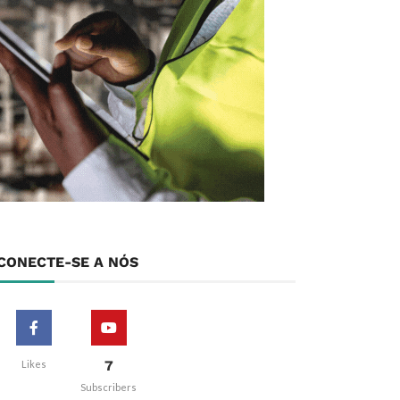
CONECTE-SE A NÓS
7
Likes
Subscribers