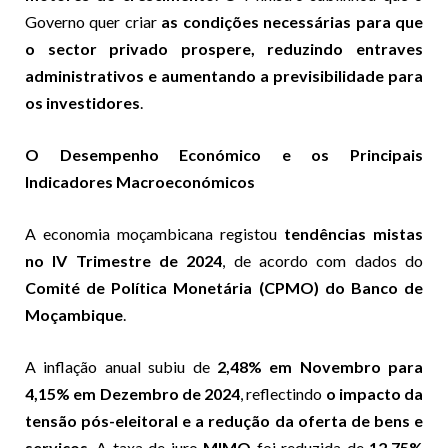
Governo quer criar
as condições necessárias para que
o sector privado prospere, reduzindo entraves
administrativos e aumentando a previsibilidade para
os investidores
.
O Desempenho Económico e os Principais
Indicadores Macroeconómicos
A economia moçambicana registou
tendências mistas
no IV Trimestre de 2024
, de acordo com dados do
Comité de Política Monetária (CPMO) do Banco de
Moçambique
.
A inflação anual subiu de
2,48% em Novembro para
4,15% em Dezembro de 2024
, reflectindo
o impacto da
tensão pós-eleitoral e a redução da oferta de bens e
serviços
. A taxa de juro
MIMO
foi reduzida de
12,75%