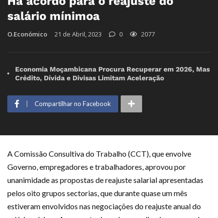
Há acordo para o reajuste do
salário mínimoa
O.Económico
21 de Abril, 2023
0
2077
Economia Moçambicana Procura Recuperar em 2026, Mas
Crédito, Dívida e Divisas Limitam Aceleração
Compartilhar no Facebook
A Comissão Consultiva do Trabalho (CCT), que envolve
Governo, empregadores e trabalhadores, aprovou por
unanimidade as propostas de reajuste salarial apresentadas
pelos oito grupos sectorias, que durante quase um mês
estiveram envolvidos nas negociações do reajuste anual do