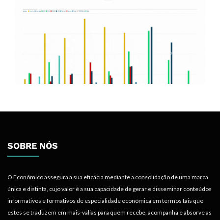
SOBRE NÓS
O Económico assegura a sua eficácia mediante a consolidação de uma marca
única e distinta, cujo valor é a sua capacidade de gerar e disseminar conteúdos
informativos e formativos de especialidade económica em termos tais que
estes se traduzem em mais-valias para quem recebe, acompanha e absorve as