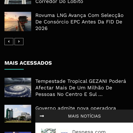
Corredor Do Lobito
Rovuma LNG Avança Com Selecção
De Consórcio EPC Antes Da FID De
2026
MAIS ACESSADOS
Tempestade Tropical GEZANI Poderá
Afectar Mais De Um Milhão De
Pessoas No Centro E Sul ...
Governo admite nova operadora
para a Mozal após suspensão das
MAIS NOTÍCIAS
operações
Despesa com