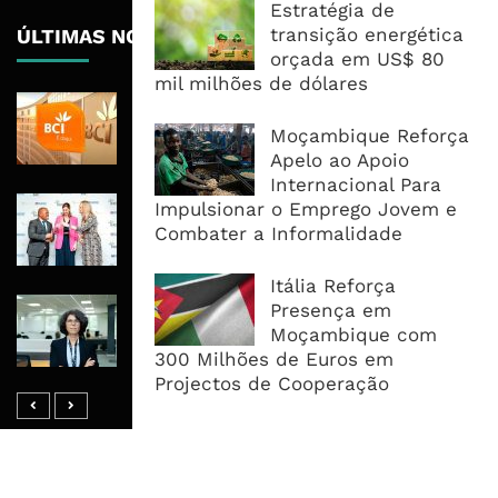
Estratégia de
transição energética
ÚLTIMAS NOTÍCIAS
orçada em US$ 80
mil milhões de dólares
BCI Lucra 3,34 Mil Milhões De
Meticais, Mas Crédito A Clientes
Moçambique Reforça
Recua 5,5%
Apelo ao Apoio
Internacional Para
RAIZ Arranca Com 4 Milhões De
Impulsionar o Emprego Jovem e
Libras Para Criar Novas Soluções De
Combater a Informalidade
Financiamento Às PME
Itália Reforça
Banco De Desenvolvimento Pode
Presença em
Mobilizar Capital, Mas Governação
Moçambique com
Define O Resultado
300 Milhões de Euros em
Projectos de Cooperação
MAIS ACESSADOS