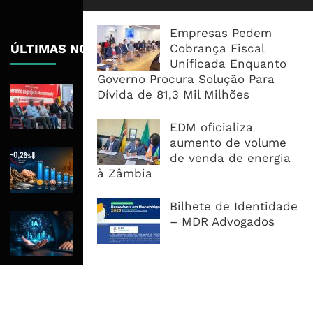
Empresas Pedem
Cobrança Fiscal
ÚLTIMAS NOTÍCIAS
Unificada Enquanto
Governo Procura Solução Para
MozCommunity Arranca Com Mais
Dívida de 81,3 Mil Milhões
de Seis Mil Milhões de Meticais Para
os Primeiros Dois Anos
EDM oficializa
aumento de volume
Preços Recuam 0,26% em Julho,
de venda de energia
Mas Inflação Homóloga Mantém-se
à Zâmbia
Elevada em 7,48%
Bilhete de Identidade
IA Pode Acelerar Desenvolvimento
– MDR Advogados
Em Décadas, Mas Infra-Estruturas
Decidirão Quem Beneficia