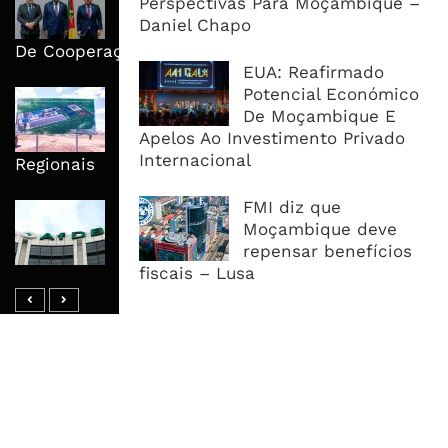
Perspectivas Para Moçambique –
Emprego, Industrialização E
Daniel Chapo
Execução No Centro Da Nova Agenda
De Cooperação
EUA: Reafirmado
Potencial Económico
Nova Capacidade Cimenteira Coloca
De Moçambique E
Moçambique No Caminho Da Auto-
Apelos Ao Investimento Privado
Suficiência E Das Exportações
Internacional
Regionais
FMI diz que
AfDB Aprova US$265 Milhões E
Moçambique deve
Acelera Ligação Da Zâmbia Ao
repensar benefícios
Corredor Do Lobito
fiscais – Lusa
MAIS ACESSADOS
Tempestade Tropical GEZANI Poderá