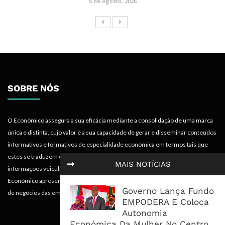
5 de Agosto, 2026
SOBRE NÓS
O Económico assegura a sua eficácia mediante a consolidação de uma marca
única e distinta, cujo valor é a sua capacidade de gerar e disseminar conteúdos
informativos e formativos de especialidade económica em termos tais que
estes se traduzem em mais-valias para quem recebe, acompanha e absorve as
MAIS NOTÍCIAS
informações veiculadas nos diferentes meios do projecto. Portanto, o
Económico apresenta valências importantes para os objectivos institucionais e
Governo Lança Fundo
de negócios das empresas.
EMPODERA E Coloca
Autonomia
Económica Da Mulher No Centro