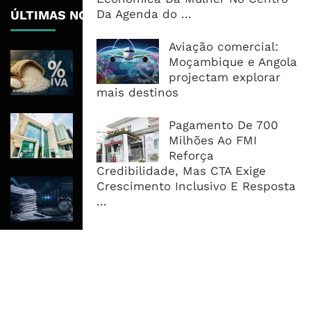
Da Agenda do ...
ÚLTIMAS NOTÍCIAS
Aviação comercial:
ICM Atribui À Centralização Do Arroz
Moçambique e Angola
Preços Estáveis E 350 Milhões Em
projectam explorar
Impostos
mais destinos
Nedbank Mantém Lucro Em R8,4 Mil
Pagamento De 700
Milhões E Acelera Expansão Para
Milhões Ao FMI
África Oriental
Reforça
Credibilidade, Mas CTA Exige
Reembolsos Do IVA Sobem Para 4,5
Crescimento Inclusivo E Resposta
Mil Milhões, Mas Morosidade
...
Mantém Empresas A Financiar O ...
MAIS ACESSADOS