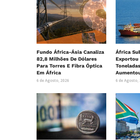
Fundo África-Ásia Canaliza
África Su
82,8 Milhões De Dólares
Exportou 
Para Torres E Fibra Óptica
Tonelada
Em África
Aumentou
6 de Agosto, 2026
6 de Agosto,