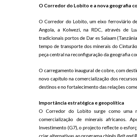
O Corredor do Lobito e a nova geografia c
O Corredor do Lobito, um eixo ferroviário d
Angola, a Kolwezi, na RDC, através de Lua
tradicionais portos de Dar es Salaam (Tanzânia
tempo de transporte dos minerais do Cinturã
peça central na reconfiguração da geografia co
O carregamento inaugural de cobre, com desti
novo capítulo na comercialização dos recursos
destinos e no fortalecimento das relações com
Importância estratégica e geopolítica
O Corredor do Lobito surge como uma re
comercialização de minerais africanos. Ap
Investimento (G7), o projecto reflecte o esfo
criar alternativas ao programa chinês
Belt and R